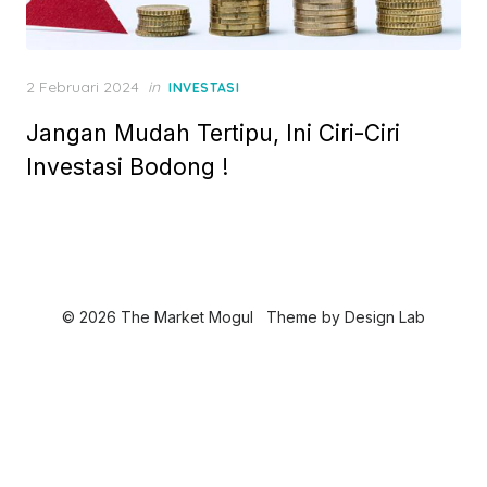
P
2 Februari 2024
in
INVESTASI
o
Jangan Mudah Tertipu, Ini Ciri-Ciri
s
t
Investasi Bodong !
e
d
o
n
© 2026 The Market Mogul
Theme by
Design Lab