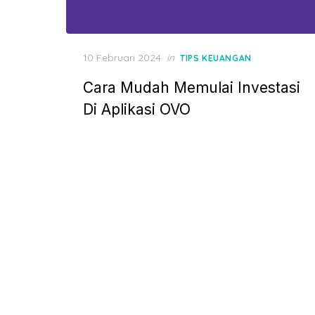
P
10 Februari 2024
in
TIPS KEUANGAN
o
Cara Mudah Memulai Investasi
s
t
Di Aplikasi OVO
e
d
o
n