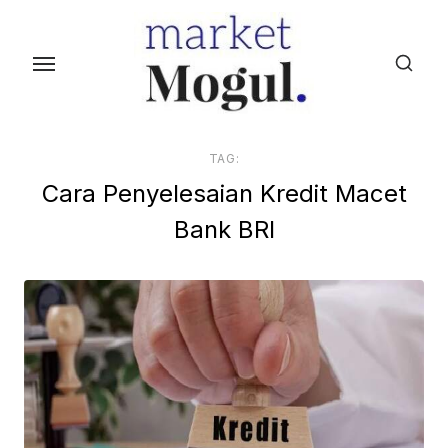
S
k
i
p
t
o
TAG:
t
Cara Penyelesaian Kredit Macet
h
Bank BRI
e
c
o
n
t
e
n
t