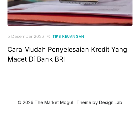
P
5 Desember 2023
in
TIPS KEUANGAN
o
Cara Mudah Penyelesaian Kredit Yang
s
t
Macet Di Bank BRI
e
d
o
n
© 2026 The Market Mogul
Theme by
Design Lab