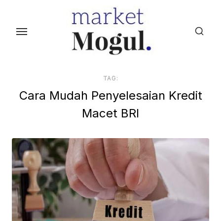
S
k
i
p
t
o
TAG:
t
Cara Mudah Penyelesaian Kredit
h
Macet BRI
e
c
o
n
t
e
n
t