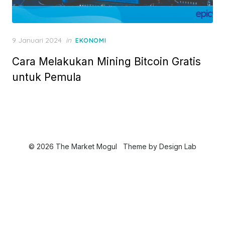
P
9 Januari 2024
in
EKONOMI
o
Cara Melakukan Mining Bitcoin Gratis
s
t
untuk Pemula
e
d
o
n
© 2026 The Market Mogul
Theme by
Design Lab