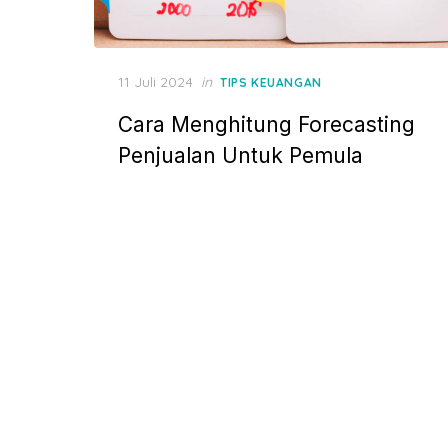
P
11 Juli 2024
in
TIPS KEUANGAN
o
Cara Menghitung Forecasting
s
t
Penjualan Untuk Pemula
e
d
o
n