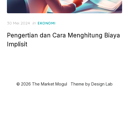
P
30 Mei 2024
in
EKONOMI
o
Pengertian dan Cara Menghitung Biaya
s
t
Implisit
e
d
o
n
© 2026 The Market Mogul
Theme by
Design Lab