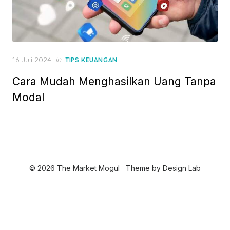
P
16 Juli 2024
in
TIPS KEUANGAN
o
Cara Mudah Menghasilkan Uang Tanpa
s
t
Modal
e
d
o
n
© 2026 The Market Mogul
Theme by
Design Lab