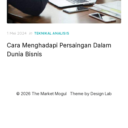
P
1 Mei 2024
in
TEKNIKAL ANALISIS
o
Cara Menghadapi Persaingan Dalam
s
t
Dunia Bisnis
e
d
o
n
© 2026 The Market Mogul
Theme by
Design Lab