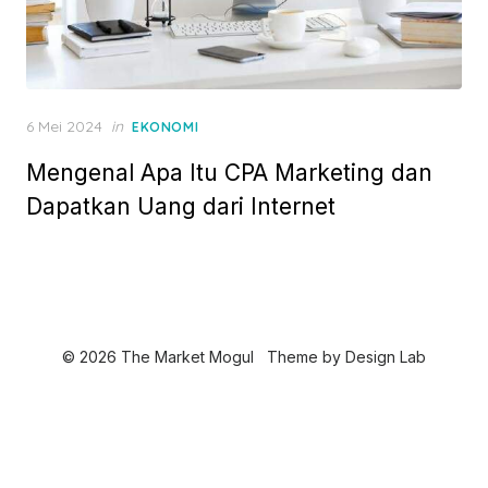
P
6 Mei 2024
in
EKONOMI
o
Mengenal Apa Itu CPA Marketing dan
s
t
Dapatkan Uang dari Internet
e
d
o
n
© 2026 The Market Mogul
Theme by
Design Lab