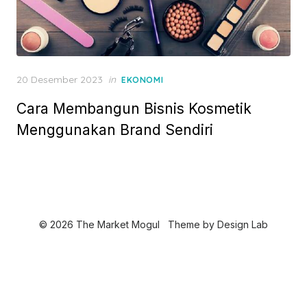
P
20 Desember 2023
in
EKONOMI
o
Cara Membangun Bisnis Kosmetik
s
t
Menggunakan Brand Sendiri
e
d
o
n
© 2026 The Market Mogul
Theme by
Design Lab