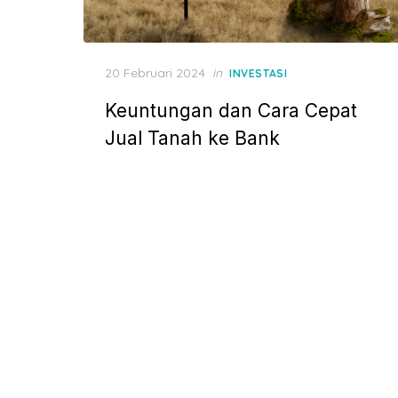
P
20 Februari 2024
in
INVESTASI
o
Keuntungan dan Cara Cepat
s
t
Jual Tanah ke Bank
e
d
o
n