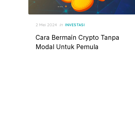
P
2 Mei 2024
in
INVESTASI
o
Cara Bermain Crypto Tanpa
s
t
Modal Untuk Pemula
e
d
o
n