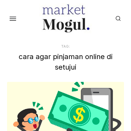
S
k
i
p
t
o
TAG:
t
cara agar pinjaman online di
h
setujui
e
c
o
n
t
e
n
t