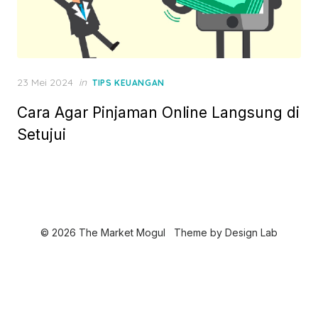
P
23 Mei 2024
in
TIPS KEUANGAN
o
Cara Agar Pinjaman Online Langsung di
s
t
Setujui
e
d
o
n
© 2026 The Market Mogul
Theme by
Design Lab