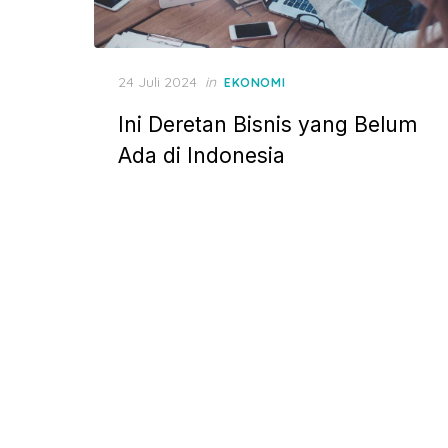
P
24 Juli 2024
in
EKONOMI
o
Ini Deretan Bisnis yang Belum
s
t
Ada di Indonesia
e
d
o
n