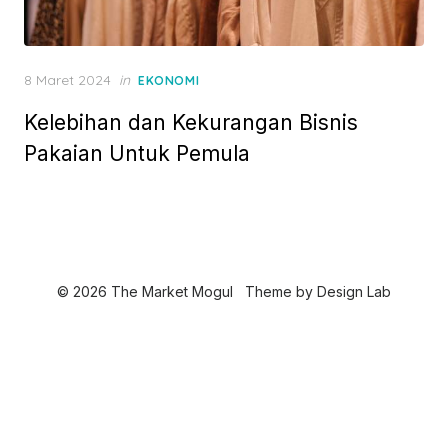
P
8 Maret 2024
in
EKONOMI
o
Kelebihan dan Kekurangan Bisnis
s
t
Pakaian Untuk Pemula
e
d
o
n
© 2026 The Market Mogul
Theme by
Design Lab