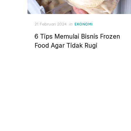
P
21 Februari 2024
in
EKONOMI
o
6 Tips Memulai Bisnis Frozen
s
t
Food Agar Tidak Rugi
e
d
o
n