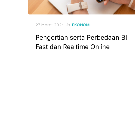
P
27 Maret 2024
in
EKONOMI
o
Pengertian serta Perbedaan BI
s
t
Fast dan Realtime Online
e
d
o
n