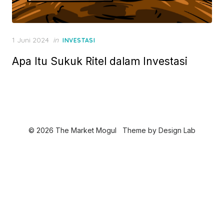
P
1 Juni 2024
in
INVESTASI
o
Apa Itu Sukuk Ritel dalam Investasi
s
t
e
d
o
n
© 2026 The Market Mogul
Theme by
Design Lab