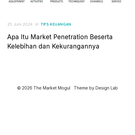
P
25 Juni 2024
in
TIPS KEUANGAN
o
Apa Itu Market Penetration Beserta
s
t
Kelebihan dan Kekurangannya
e
d
o
n
© 2026 The Market Mogul
Theme by
Design Lab