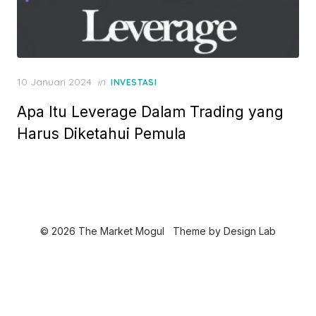
P
10 Januari 2024
in
INVESTASI
o
Apa Itu Leverage Dalam Trading yang
s
t
Harus Diketahui Pemula
e
d
o
n
© 2026 The Market Mogul
Theme by
Design Lab