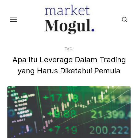
S
k
i
p
t
o
TAG:
t
Apa Itu Leverage Dalam Trading
h
yang Harus Diketahui Pemula
e
c
o
n
t
e
n
t