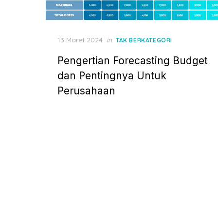
P
13 Maret 2024
in
TAK BERKATEGORI
o
Pengertian Forecasting Budget
s
t
dan Pentingnya Untuk
e
Perusahaan
d
o
n