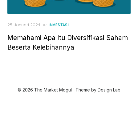
P
25 Januari 2024
in
INVESTASI
o
Memahami Apa Itu Diversifikasi Saham
s
t
Beserta Kelebihannya
e
d
o
n
© 2026 The Market Mogul
Theme by
Design Lab